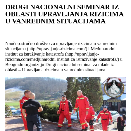
DRUGI NACIONALNI SEMINAR IZ
OBLASTI UPRAVLJANJA RIZICIMA
U VANREDNIM SITUACIJAMA
Naučno-stručno društvo za upravlјanje rizicima u vanrednim
situacijama (http://upravljanje-rizicima.com/) i Međunarodni
institut za istraživanje katastrofa (http://upravljanje-
rizicima.com/medjunarodni-institut-za-istrazivanje-katastrofa/) u
Beogradu organizuju Drugi nacionalni seminar za mlade iz
oblasti – Upravlјanja rizicima u vanrednim situacijama.