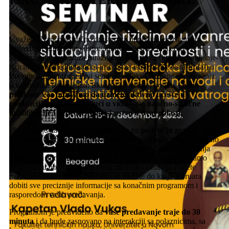
Uvaženi,
Naučno-stručno društvo za upravljanje rizicima u
vanrednim situacijama (http://upravljanje-rizicima.com/) i
Međunarodni institut za istraživanje katastrofa (http://upravljanje-
rizicima.com/medjunarodni-institut-za-istrazivanje-katastrofa/) u
Beogradu organizuju Prvi seminar – Taktika zaštite i spasavanja
u vanrednim situacijama: iskustva sa terena i pouke.
Ovom
prilikom Vas pozivamo da uzmete aktivno učešće u
realizaciji seminara imajući u vidu vaše naučno-stručne
kvalifikacije i neprocenjivo iskustvo u ovoj oblasti.
Planirano je da se seminar organizuje na
području grada
Beograda
(bićete naknadno obavešteni o tačnom mestu odnosno
sali za konferencije), sredinom aprila. Tačan datum održavanja
seminara u aprilu mesecu nismo u mogućnosti da preciziramo
uzimajući u obzir aktuelnu epidemiološku situaciju (bićete
naknadno obavešteni). Nadamo se da ćete do kraja februara
dobiti sve preciznije informacije sa konačnim programom i
rasporedom vaših predavanja.
Programom je predviđeno da
vaše predavanje traje do 30
minuta
i da bude zasnovano na interakciji sa polaznicima, sa