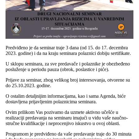
Predviđeno je da seminar traje 3 dana (od 15. do 17. decembra
2023. godine) i da na kraju seminara polaznici dobiju sertifikate.
U sklopu seminara, za sve predavače i polaznike je obezbeđeno
posluženje u periodu pauza (obrok, poslastice i piće).
Prijave za seminar, zbog velikog broj interesovanja, otvorene su
do 25.10.2023. godine.
O ostalim detalјnijim informacijama, kao i sama Agenda, biće
dostavlјena prijavlјenim polaznicima seminara.
Ovim prilikom Vas pozivamo da uzmete aktivno učešće u
realizaciji predavanja na seminaru imajući u vidu vaše naučno-
stručne kvalifikacije i neprocenjivo iskustvo u ovoj oblasti.
Programom je predviđeno da vaše predavanje traje do 30 minuta