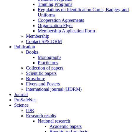
Training Programs
Regulations on Identification Cards, Badges, and
Uniforms
Cooperation Agreements
Organization Flyer
Membership Application Form
Membership
Contact SPS-DRM
Publication
Books
Monographs
Practicums
Collection of papers
Scientific papers
Broschure
Flyers and Posters
International journal (IJDRM)
Journal
ProSafeNet
Science
IDR
Research results
National research
Academic papers
Reports and analysis