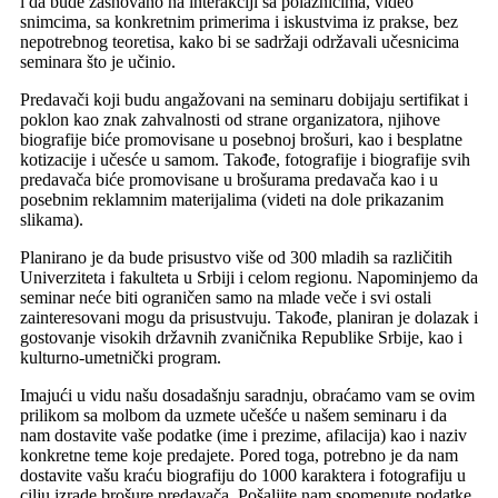
i da bude zasnovano na interakciji sa polaznicima, video
snimcima, sa konkretnim primerima i iskustvima iz prakse, bez
nepotrebnog teoretisa, kako bi se sadržaji održavali učesnicima
seminara što je učinio.
Predavači koji budu angažovani na seminaru dobijaju sertifikat i
poklon kao znak zahvalnosti od strane organizatora, njihove
biografije biće promovisane u posebnoj brošuri, kao i besplatne
kotizacije i učesće u samom. Takođe, fotografije i biografije svih
predavača biće promovisane u brošurama predavača kao i u
posebnim reklamnim materijalima (videti na dole prikazanim
slikama).
Planirano je da bude prisustvo više od 300 mladih sa različitih
Univerziteta i fakulteta u Srbiji i celom regionu. Napominjemo da
seminar neće biti ograničen samo na mlade veče i svi ostali
zainteresovani mogu da prisustvuju. Takođe, planiran je dolazak i
gostovanje visokih državnih zvaničnika Republike Srbije, kao i
kulturno-umetnički program.
Imajući u vidu našu dosadašnju saradnju, obraćamo vam se ovim
prilikom sa molbom da uzmete učešće u našem seminaru i da
nam dostavite vaše podatke (ime i prezime, afilacija) kao i naziv
konkretne teme koje predajete. Pored toga, potrebno je da nam
dostavite vašu kraću biografiju do 1000 karaktera i fotografiju u
cilju izrade brošure predavača. Pošaljite nam spomenute podatke