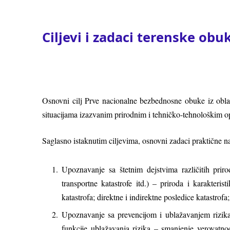
Ciljevi i zadaci terenske obu
Osnovni cilј Prve nacionalne bezbednosne obuke iz oblas
situacijama izazvanim prirodnim i tehničko-tehnološkim o
Saglasno istaknutim cilјevima, osnovni zadaci praktične na
Upoznavanje sa štetnim dejstvima različitih prirod
transportne katastrofe itd.) – priroda i karakterist
katastrofa; direktne i indirektne posledice katastrofa
Upoznavanje sa prevencijom i ublažavanjem rizika r
funkcije ublažavanja rizika – smanjenje verovatnoć