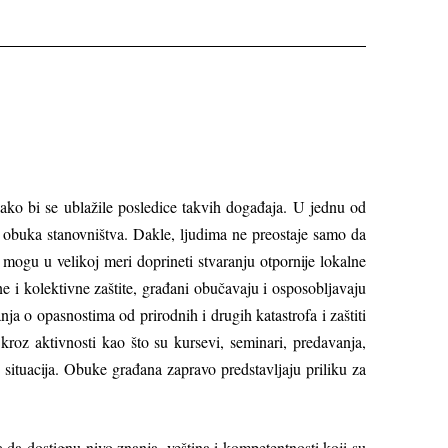
kako bi se ublažile posledice takvih događaja. U jednu od
h obuka stanovništva. Dakle, lјudima ne preostaje samo da
 mogu u velikoj meri doprineti stvaranju otpornije lokalne
ne i kolektivne zaštite, građani obučavaju i osposoblјavaju
ja o opasnostima od prirodnih i drugih katastrofa i zaštiti
oz aktivnosti kao što su kursevi, seminari, predavanja,
 situacija. Obuke građana zapravo predstavlјaju priliku za
da dostignu nivo znanja, veština i kompetentnosti koji su