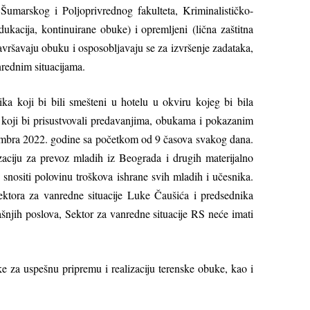
Šumarskog i Polјoprivrednog fakulteta, Kriminalističko-
ukacija, kontinuirane obuke) i opremlјeni (lična zaštitna
 završavaju obuku i osposoblјavaju se za izvršenje zadataka,
rednim situacijama.
a koji bi bili smešteni u hotelu u okviru kojeg bi bila
 koji bi prisustvovali predavanjima, obukama i pokazanim
ptembra 2022. godine sa početkom od 9 časova svakog dana.
aciju za prevoz mladih iz Beograda i drugih materijalno
snositi polovinu troškova ishrane svih mladih i učesnika.
ektora za vanredne situacije Luke Čaušića i predsednika
šnjih poslova, Sektor za vanredne situacije RS neće imati
ke za uspešnu pripremu i realizaciju terenske obuke, kao i