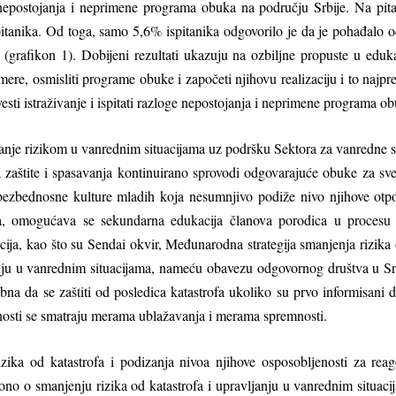
oge nepostojanja i neprimene programa obuka na području Srbije. Na pi
itanika. Od toga, samo 5,6% ispitanika odgovorilo je da je pohađalo 
 (grafikon 1). Dobijeni rezultati ukazuju na ozbilјne propuste u edu
mere, osmisliti programe obuke i započeti njihovu realizaciju i to naj
esti istraživanje i ispitati razloge nepostojanja i neprimene programa o
anje rizikom u vanrednim situacijama uz podršku Sektora za vanredne si
 zaštite i spasavanja kontinuirano sprovodi odgovarajuće obuke za sve
ja bezbednosne kulture mladih koja nesumnjivo podiže nivo njihove ot
ja, omogućava se sekundarna edukacija članova porodica u procesu
a, kao što su Sendai okvir, Međunarodna strategija smanjenja rizika o
nju u vanrednim situacijama, nameću obavezu odgovornog društva u Srb
obna da se zaštiti od posledica katastrofa ukoliko su prvo informisani
vnosti se smatraju merama ublažavanja i merama spremnosti.
izika od katastrofa i podizanja nivoa njihove osposoblјenosti za rea
o o smanjenju rizika od katastrofa i upravlјanju u vanrednim situacij