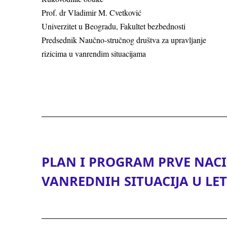
Prof. dr Vladimir M. Cvetković
Univerzitet u Beogradu, Fakultet bezbednosti
Predsednik Naučno-stručnog društva za upravlјanje
rizicima u vanrendim situacijama
PLAN I PROGRAM PRVE NAC
VANREDNIH SITUACIJA U LE