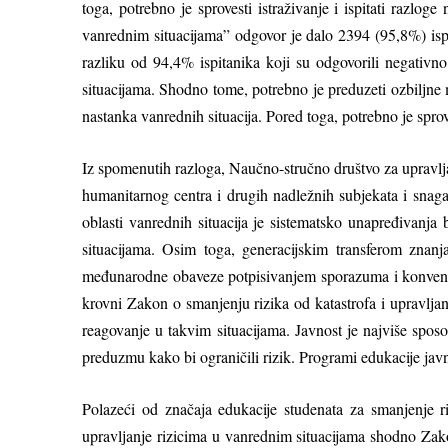
toga, potrebno je sprovesti istraživanje i ispitati razl
vanrednim situacijama” odgovor je dalo 2394 (95,8%) isp
razliku od 94,4% ispitanika koji su odgovorili negativno
situacijama. Shodno tome, potrebno je preduzeti ozbilјne 
nastanka vanrednih situacija. Pored toga, potrebno je sprov
Iz spomenutih razloga, Naučno-stručno društvo za upravlј
humanitarnog centra i drugih nadležnih subjekata i snaga
oblasti vanrednih situacija je sistematsko unapređivan
situacijama. Osim toga, generacijskim transferom znan
međunarodne obaveze potpisivanjem sporazuma i konvencij
krovni Zakon o smanjenju rizika od katastrofa i upravlјa
reagovanje u takvim situacijama. Javnost je najviše spos
preduzmu kako bi ograničili rizik. Programi edukacije ja
Polazeći od značaja edukacije studenata za smanjenje r
upravlјanje rizicima u vanrednim situacijama shodno Zakon