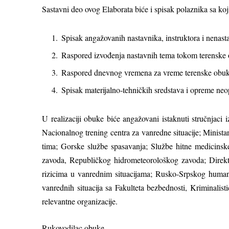
Sastavni deo ovog Elaborata biće i spisak polaznika sa koji
Spisak angažovanih nastavnika, instruktora i nenasta
Raspored izvođenja nastavnih tema tokom terenske
Raspored dnevnog vremena za vreme terenske obuk
Spisak materijalno-tehničkih sredstava i opreme neo
U realizaciji obuke biće angažovani istaknuti stručnjaci i
Nacionalnog trening centra za vanredne situacije; Minist
tima; Gorske službe spasavanja; Službe hitne medicinske
zavoda, Republičkog hidrometeorološkog zavoda; Direktor
rizicima u vanrednim situacijama; Rusko-Srpskog humanita
vanrednih situacija sa Fakulteta bezbednosti, Kriminalis
relevantne organizacije.
Rukovodilac obuke