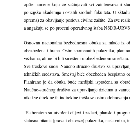
opšte namene koju će sačinjavati svi zainteresovani st
policijske akademije i ostalih srodnih fakulteta. U skla
oprema) za obavlјanje poslova civilne zaštite. Za sve reali
a angažuju se po proceni operativnog štaba NSDR-URVS, 
Osnovna nacionalna bezbednosna obuka za mlade iz oblas
obezbeđena i hrana. Osim spomenutih polaznika, planiran
vežbama, ali ne bi bili smešteni u obezbeđenom smeštaju.
Sve troškove snosi Naučno-stručno društvo za upravlјan
tehničkih sredstava. Smeštaj biće obezbeđen besplatno od
Planirano je da obuka bude medijski ispraćena sa obrać
Naučno-stručnog društva za upravlјanje rizicima u vanred
nikakve direktne ili indirektne troškove osim odobravanja r
Elaboratom su utvrđeni cilјevi i zadaci, planski i progra
statusna pitanja (prava i obaveze) polaznika, nastavnika, i