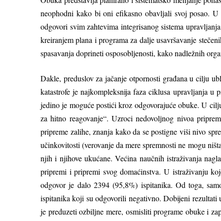
neophodni kako bi oni efikasno obavlјali svoj posao. U 
odgovori svim zahtevima integrisanog sistema upravlјanja, 
kreiranjem plana i programa za dalјe usavršavanje stečenih
spasavanja doprineti osposoblјenosti, kako nadležnih organa
Dakle, preduslov za jačanje otpornosti građana u cilјu ub
katastrofe je najkompleksnija faza ciklusa upravlјanja u
jedino je moguće postići kroz odgovorajuće obuke. U cilј
za hitno reagovanje“. Uzroci nedovolјnog nivoa priprem
pripreme zalihe, znanja kako da se postigne viši nivo spre
učinkovitosti (verovanje da mere spremnosti ne mogu ništa 
njih i njihove ukućane. Većina naučnih istraživanja nag
pripremi i pripremi svog domaćinstva. U istraživanju ko
odgovor je dalo 2394 (95,8%) ispitanika. Od toga, sam
ispitanika koji su odgovorili negativno. Dobijeni rezulta
je preduzeti ozbilјne mere, osmisliti programe obuke i za