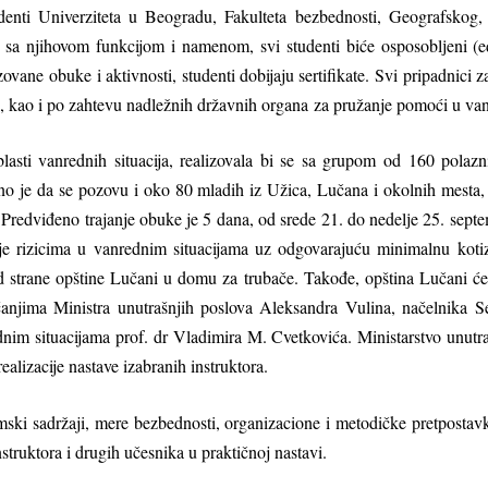
udenti Univerziteta u Beogradu, Fakulteta bezbednosti, Geografskog, 
du sa njihovom funkcijom i namenom, svi studenti biće osposoblјeni (ed
zovane obuke i aktivnosti, studenti dobijaju sertifikate. Svi pripadnici
kao i po zahtevu nadležnih državnih organa za pružanje pomoći u van
ti vanrednih situacija, realizovala bi se sa grupom od 160 polaznik
o je da se pozovu i oko 80 mladih iz Užica, Lučana i okolnih mesta,
 Predviđeno trajanje obuke je 5 dana, od srede 21. do nedelјe 25. se
je rizicima u vanrednim situacijama uz odgovarajuću minimalnu kotiz
 strane opštine Lučani u domu za trubače. Takođe, opština Lučani će 
anjima Ministra unutrašnjih poslova Aleksandra Vulina, načelnika S
nim situacijama prof. dr Vladimira M. Cvetkovića. Ministarstvo unutra
ealizacije nastave izabranih instruktora.
mski sadržaji, mere bezbednosti, organizacione i metodičke pretpostav
nstruktora i drugih učesnika u praktičnoj nastavi.