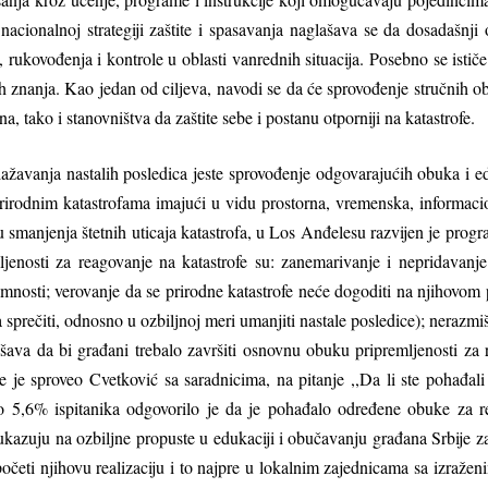
nacionalnoj strategiji zaštite i spasavanja naglašava se da dosadaš
rukovođenja i kontrole u oblasti vanrednih situacija. Posebno se ističe 
 znanja. Kao jedan od cilјeva, navodi se da će sprovođenje stručnih obu
, tako i stanovništva da zaštite sebe i postanu otporniji na katastrofe.
lažavanja nastalih posledica jeste sprovođenje odgovarajućih obuka i ed
 prirodnim katastrofama imajući u vidu prostorna, vremenska, informa
u smanjenja štetnih uticaja katastrofa, u Los Anđelesu razvijen je pr
lјenosti za reagovanje na katastrofe su: zanemarivanje i nepridavan
mnosti; verovanje da se prirodne katastrofe neće dogoditi na njihovom 
sprečiti, odnosno u ozbilјnoj meri umanjiti nastale posledice); nerazmi
lašava da bi građani trebalo završiti osnovnu obuku pripremlјenosti z
je je sproveo Cvetković sa saradnicima, na pitanje ,,Da li ste pohađa
o 5,6% ispitanika odgovorilo je da je pohađalo određene obuke za r
ti ukazuju na ozbilјne propuste u edukaciji i obučavanju građana Srbije
početi njihovu realizaciju i to najpre u lokalnim zajednicama sa izraže