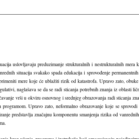
acija uslovlјavaju preduzimanje strukturalnih i nestrukturalnih mera 
anrednih situacija svakako spada edukacija i sprovođenje permanentni
rimeniti mere koje će ublažiti rizik od katastrofa. Upravo zato, obuke
ulativi, naglašava se da se radi sticanja potrebnih znanja iz oblasti lič
učavanje vrši u okviru osnovnog i srednjeg obrazovanja radi sticanja znan
programom. Upravo zato, neformalno obrazovanje koje se sprovodi kr
ontiranje predstavlјa značajnu komponentu smanjenja rizika od vanrednih
ma.
anja kroz učenje, programe i instrukcije koji omogućavaju pojedincima 