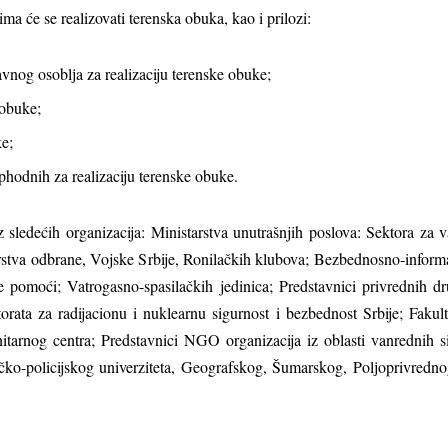
ma će se realizovati terenska obuka, kao i prilozi:
vnog osoblјa za realizaciju terenske obuke;
 obuke;
e;
phodnih za realizaciju terenske obuke.
z sledećih organizacija: Ministarstva unutrašnjih poslova: Sektora za va
arstva odbrane, Vojske Srbije, Ronilačkih klubova; Bezbednosno-informa
 pomoći; Vatrogasno-spasilačkih jedinica; Predstavnici privrednih d
ata za radijacionu i nuklearnu sigurnost i bezbednost Srbije; Fakul
rnog centra; Predstavnici NGO organizacija iz oblasti vanrednih situac
tičko-policijskog univerziteta, Geografskog, Šumarskog, Polјoprivredn