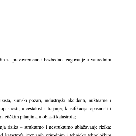
mladih za pravovremeno i bezbedno reagovanje u vanrednim
zišta, šumski požari, industrijski akcidenti, nuklearne i
pasnosti, u-čestalost i trajanje; klasifikacija opasnosti i
m, etičkim pitanjima u oblasti katastrofa;
ja rizika – strukturno i nestrukturno ublažavanje rizika;
 od katastrofa izazvanih prirodnim i tehničko-tehnološkim