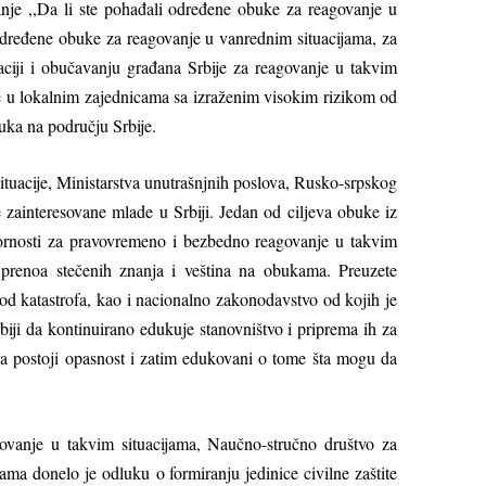
tanje ,,Da li ste pohađali određene obuke za reagovanje u
određene obuke za reagovanje u vanrednim situacijama, za
kaciji i obučavanju građana Srbije za reagovanje u takvim
pre u lokalnim zajednicama sa izraženim visokim rizikom od
buka na području Srbije.
tuacije, Ministarstva unutrašnjnih poslova, Rusko-srpskog
 zainteresovane mlade u Srbiji. Jedan od cilјeva obuke iz
pornosti za pravovremeno i bezbedno reagovanje u takvim
 prenoa stečenih znanja i veština na obukama. Preuzete
d katastrofa, kao i nacionalno zakonodavstvo od kojih je
iji da kontinuirano edukuje stanovništvo i priprema ih za
 da postoji opasnost i zatim edukovani o tome šta mogu da
govanje u takvim situacijama, Naučno-stručno društvo za
ama donelo je odluku o formiranju jedinice civilne zaštite