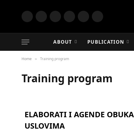
Facebook
X
Instagram
YouTube
LinkedIn
TikTok
(Twitter)
ABOUT
PUBLICATION
Home
Training program
»
Training program
ELABORATI I AGENDE OBUKA 
USLOVIMA