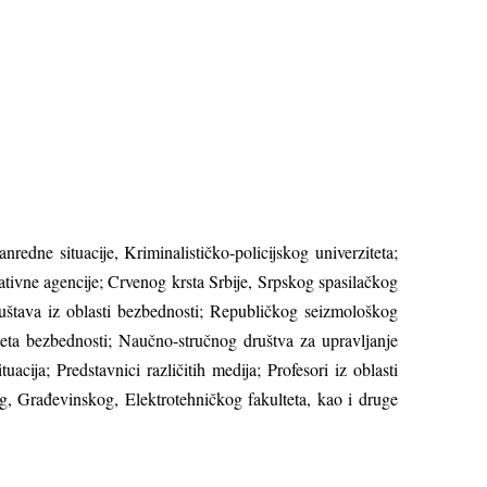
nredne situacije, Kriminalističko-policijskog univerziteta;
tivne agencije; Crvenog krsta Srbije, Srpskog spasilačkog
ruštava iz oblasti bezbednosti; Republičkog seizmološkog
teta bezbednosti; Naučno-stručnog društva za upravlјanje
ija; Predstavnici različitih medija; Profesori iz oblasti
og, Građevinskog, Elektrotehničkog fakulteta, kao i druge