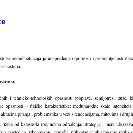
ke
ti vanrednih situacija je unapređenje otpornosti i pripremlјenosti 
pasnostima.
stave su:
nih i tehničko-tehnoloških opasnosti (poplave, zemlјotresi, suše, kli
ike opasnosti – fizičke karakteristike: međunarodne skale intenziteta o
; aktuelna pitanja i problematika u vezi s tendencijama, mitovima i drugi
izika od katastrofa (pojmovna određenja; strategije i mere ublažavan
e i posledica, izbegavanje, transfer, prihvatanje; ublažavanje rizika