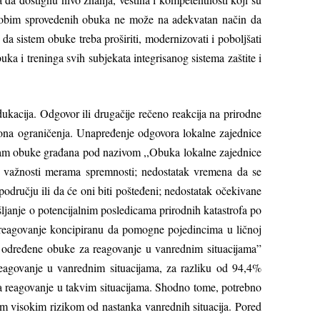
nji obim sprovedenih obuka ne može na adekvatan način da
da sistem obuke treba proširiti, modernizovati i pobolјšati
ka i treninga svih subjekata integrisanog sistema zaštite i
ukacija. Odgovor ili drugačije rečeno reakcija na prirodne
ciona ograničenja. Unapređenje odgovora lokalne zajednice
ogram obuke građana pod nazivom ,,Obuka lokalne zajednice
je važnosti merama spremnosti; nedostatak vremena da se
području ili da će oni biti pošteđeni; nedostatak očekivane
šlјanje o potencijalnim posledicama prirodnih katastrofa po
a reagovanje koncipiranu da pomogne pojedincima u ličnoj
li određene obuke za reagovanje u vanrednim situacijama”
eagovanje u vanrednim situacijama, za razliku od 94,4%
 za reagovanje u takvim situacijama. Shodno tome, potrebno
nim visokim rizikom od nastanka vanrednih situacija. Pored