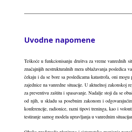
Uvodne napomene
Teškoće u funkcionisanju društva za vreme vanrednih situ
značajnijih nestrukturalnih mera ublažavanja posledica v
čekaju i da se bore sa posledicama katastrofa, oni mogu p
zajednice na vanredne situacije. U aktuelnoj zakonskoj reg
za preventivu zaštitu i spasavanje. Nadalјe stoji da se ob
od njih, u skladu sa posebnim zakonom i odgovarajućim 
konferencije, radionice, razni tipovi treninga, kao i vol
testiranje samog modela upravlјanja u vanrednim situacija
Obuka predstavlјa planirano i sistematsko menjanje ponaš