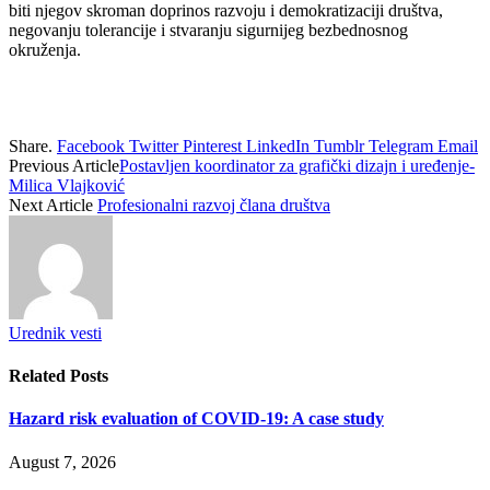
biti njegov skroman doprinos razvoju i demokratizaciji društva,
negovanju tolerancije i stvaranju sigurnijeg bezbednosnog
okruženja.
Share.
Facebook
Twitter
Pinterest
LinkedIn
Tumblr
Telegram
Email
Previous Article
Postavljen koordinator za grafički dizajn i uređenje-
Milica Vlajković
Next Article
Profesionalni razvoj člana društva
Urednik vesti
Related
Posts
Hazard risk evaluation of COVID-19: A case study
August 7, 2026