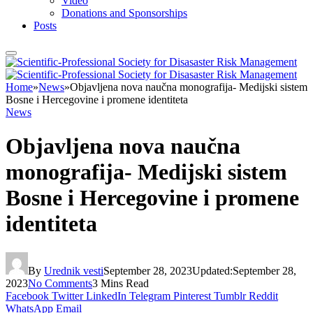
Video
Donations and Sponsorships
Posts
Home
»
News
»
Objavljena nova naučna monografija- Medijski sistem
Bosne i Hercegovine i promene identiteta
News
Objavljena nova naučna
monografija- Medijski sistem
Bosne i Hercegovine i promene
identiteta
By
Urednik vesti
September 28, 2023
Updated:
September 28,
2023
No Comments
3 Mins Read
Facebook
Twitter
LinkedIn
Telegram
Pinterest
Tumblr
Reddit
WhatsApp
Email