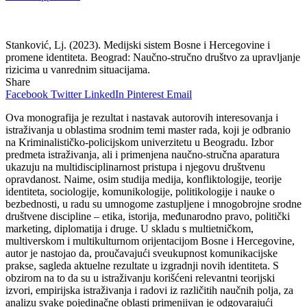
Stanković, Lj. (2023). Medijski sistem Bosne i Hercegovine i
promene identiteta. Beograd: Naučno-stručno društvo za upravljanje
rizicima u vanrednim situacijama.
Share
Facebook
Twitter
LinkedIn
Pinterest
Email
Ova monografija je rezultat i nastavak autorovih interesovanja i
istraživanja u oblastima srodnim temi master rada, koji je odbranio
na Kriminalističko-policijskom univerzitetu u Beogradu. Izbor
predmeta istraživanja, ali i primenjena naučno-stručna aparatura
ukazuju na multidisciplinarnost pristupa i njegovu društvenu
opravdanost. Naime, osim studija medija, konfliktologije, teorije
identiteta, sociologije, komunikologije, politikologije i nauke o
bezbednosti, u radu su umnogome zastuplјene i mnogobrojne srodne
društvene discipline ‒ etika, istorija, međunarodno pravo, politički
marketing, diplomatija i druge. U skladu s multietničkom,
multiverskom i multikulturnom orijentacijom Bosne i Hercegovine,
autor je nastojao da, proučavajući sveukupnost komunikacijske
prakse, sagleda aktuelne rezultate u izgradnji novih identiteta. S
obzirom na to da su u istraživanju korišćeni relevantni teorijski
izvori, empirijska istraživanja i radovi iz različitih naučnih polјa, za
analizu svake pojedinačne oblasti primenjivan je odgovarajući