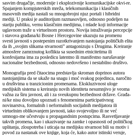
sasvim drugačije, modernije i eksplozivnije komunikacijske okvi-re.
Spajanjem kompjuterskih mreža, telekomunikacija i klasičnih
masovnih medija nastali su mnogobrojni njuz portali i hibridni
mediji. U praksi je auditorijum razmasovlјen, odnosno podelјen na
stariju publiku, vernu klasičnim medijima, i mlade koji informacije
uglavnom traže u virtuelnom prostoru. Novija istraživanja percepcije
i stavova građana/ki Bosne i Hercegovine ukazuju na promenu
svesti javnosti s postepenim razotkrivanjem nastojanja političkih elita
da ih „svojim slikama stvarnosti” antagonizuju s Drugima. Kreiranje
atmosfere zamrznutog koflikta sa susednim etnicitetima ili
konfesijama ima za posledicu latentno ili manifestno narušavanje
nacionalne bezbednosti, odnosno nedovršeno i nestabilno društvo.
Monografija pred čitaocima predstavlјa skroman doprinos autora
nastojanjima da se ukaže na snagu i moć svakog pojedinca, naročito
u društvima u tranzicionim promenama. Ekskluzivnost uloge
medijskih sistema u kreiranju novih identiteta nesumnjivo je veoma
važna za širu javnost, ali i za sveukupnu bezbednost države. Građa-
ni/ke nisu dovolјno upoznati s fenomenima participativnog
novinarstva, formalnih i neformalnih socijalnih medijatora ili
virtuelnim oblikovanjem javnosti, iako svojevolјno ili ne već
umnogo-me učestvuju u propagandnim postupcima. Rasvetlјavanje
takvih promena, kao i ukazivanje na zamke i opasnosti od političkog
uplitanja, zloupotreba i uticaja na medijsku stvarnost bili su motiv i
povod za nastanak ove knjige, koja će, kako autor istinski veruje,