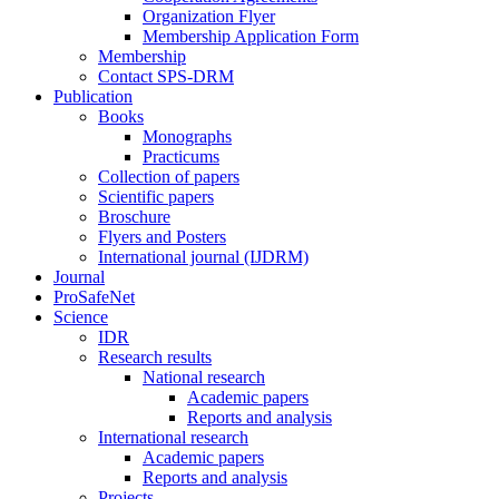
Organization Flyer
Membership Application Form
Membership
Contact SPS-DRM
Publication
Books
Monographs
Practicums
Collection of papers
Scientific papers
Broschure
Flyers and Posters
International journal (IJDRM)
Journal
ProSafeNet
Science
IDR
Research results
National research
Academic papers
Reports and analysis
International research
Academic papers
Reports and analysis
Projects