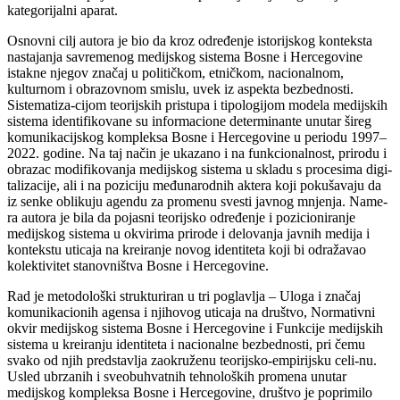
kategorijalni aparat.
Osnovni cilј autora je bio da kroz određenje istorijskog konteksta
nastajanja savremenog medijskog sistema Bosne i Hercegovine
istakne njegov značaj u političkom, etničkom, nacionalnom,
kulturnom i obrazovnom smislu, uvek iz aspekta bezbednosti.
Sistematiza-cijom teorijskih pristupa i tipologijom modela medijskih
sistema identifikovane su informacione determinante unutar šireg
komunikacijskog kompleksa Bosne i Hercegovine u periodu 1997‒
2022. godine. Na taj način je ukazano i na funkcionalnost, prirodu i
obrazac modifikovanja medijskog sistema u skladu s procesima digi-
talizacije, ali i na poziciju međunarodnih aktera koji pokušavaju da
iz senke oblikuju agendu za promenu svesti javnog mnjenja. Name-
ra autora je bila da pojasni teorijsko određenje i pozicioniranje
medijskog sistema u okvirima prirode i delovanja javnih medija i
kontekstu uticaja na kreiranje novog identiteta koji bi odražavao
kolektivitet stanovništva Bosne i Hercegovine.
Rad je metodološki strukturiran u tri poglavlјa ‒ Uloga i značaj
komunikacionih agensa i njihovog uticaja na društvo, Normativni
okvir medijskog sistema Bosne i Hercegovine i Funkcije medijskih
sistema u kreiranju identiteta i nacionalne bezbednosti, pri čemu
svako od njih predstavlјa zaokruženu teorijsko-empirijsku celi-nu.
Usled ubrzanih i sveobuhvatnih tehnoloških promena unutar
medijskog kompleksa Bosne i Hercegovine, društvo je poprimilo