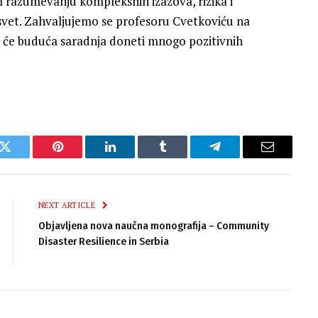
m razumevanju kompleksnih izazova, rizika i
 svet. Zahvaljujemo se profesoru Cvetkoviću na
 će buduća saradnja doneti mnogo pozitivnih
k
Twitter
Pinterest
LinkedIn
Tumblr
Telegram
Email
NEXT ARTICLE
Objavljena nova naučna monografija – Community
Disaster Resilience in Serbia