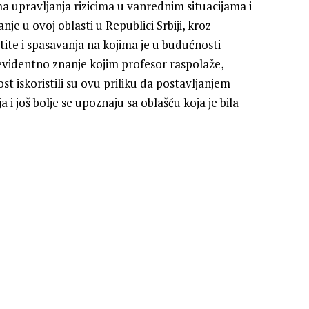
 upravljanja rizicima u vanrednim situacijama i
je u ovoj oblasti u Republici Srbiji, kroz
tite i spasavanja na kojima je u budućnosti
evidentno znanje kojim profesor raspolaže,
t iskoristili su ovu priliku da postavljanjem
i još bolje se upoznaju sa oblašću koja je bila