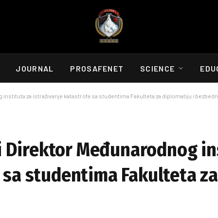
JOURNAL
PROSAFENET
SCIENCE
EDU
stituta za istraživanje katastrofa sa studentima Fakulteta za diplomatiju i bezbed
 Direktor Međunarodnog ins
 sa studentima Fakulteta za