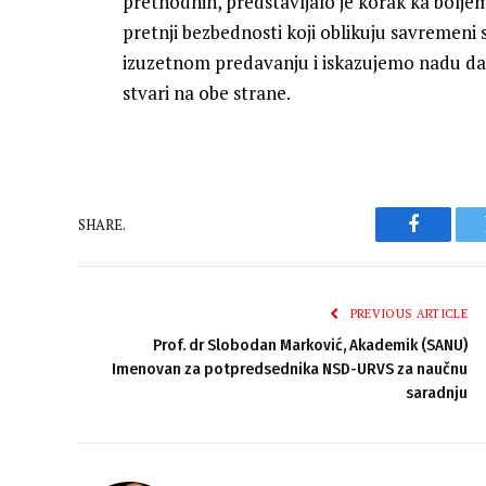
prethodnih, predstavljalo je korak ka bolje
pretnji bezbednosti koji oblikuju savremeni
izuzetnom predavanju i iskazujemo nadu da
stvari na obe strane.
SHARE.
Faceboo
PREVIOUS ARTICLE
Prof. dr Slobodan Marković, Akademik (SANU)
Imenovan za potpredsednika NSD-URVS za naučnu
saradnju