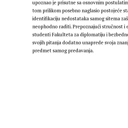
upoznao je prisutne sa osnovnim postulatima
tom prilikom posebno naglasio postojeće stan
identifikaciju nedostataka samog sitema zaš
neophodno raditi. Prepoznajući stručnost i 
studenti Fakulteta za diplomatiju i bezbednos
svojih pitanja dodatno unaprede svoja znanja 
predmet samog predavanja.