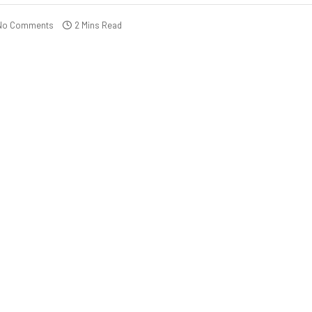
No Comments
2 Mins Read