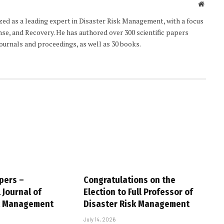
Websit
ized as a leading expert in Disaster Risk Management, with a focus
e, and Recovery. He has authored over 300 scientific papers
journals and proceedings, as well as 30 books.
pers –
Congratulations on the
 Journal of
Election to Full Professor of
sk Management
Disaster Risk Management
July 14, 2026