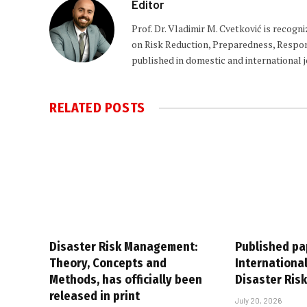
Editor
Prof. Dr. Vladimir M. Cvetković is recogn
on Risk Reduction, Preparedness, Respons
published in domestic and international 
RELATED
POSTS
Disaster Risk Management:
Published pa
Theory, Concepts and
International
Methods, has officially been
Disaster Ri
released in print
July 20, 2026