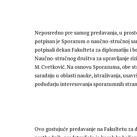
Neposredno pre samog predavanja, u prostor
potpisan je Sporazum o naučno-stručnoj sarad
potpisali dekan Fakulteta za diplomatiju i b
Naučno-stručnog društva za upravljanje riz
M. Cvetković. Na osnovu Sporazuma, obe str
saradnju u oblasti nauke, istraživanja, usav
podudarju interesovanja sporazumnih stran
Ovo gostujuće predavanje na Fakultetu za di