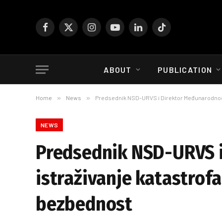
Facebook
X
Instagram
YouTube
LinkedIn
TikTok
(Twitter)
ABOUT
PUBLICATION
Home
»
News
»
Predsednik NSD-URVS i Direktor Međunarodnog in
NEWS
Predsednik NSD-URVS i
istraživanje katastrofa
bezbednost