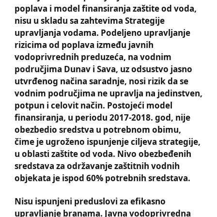
poplava i model finansiranja zaštite od voda,
nisu u skladu sa zahtevima Strategije
upravlјanja vodama. Podelјeno upravlјanje
rizicima od poplava između javnih
vodoprivrednih preduzeća, na vodnim
područjima Dunav i Sava, uz odsustvo jasno
utvrđenog načina saradnje, nosi rizik da se
vodnim područjima ne upravlјa na jedinstven,
potpun i celovit način. Postojeći model
finansiranja, u periodu 2017-2018. god, nije
obezbedio sredstva u potrebnom obimu,
čime je ugroženo ispunjenje cilјeva strategije,
u oblasti zaštite od voda. Nivo obezbeđenih
sredstava za održavanje zaštitnih vodnih
objekata je ispod 60% potrebnih sredstava.
Nisu ispunjeni preduslovi za efikasno
upravlјanje branama. Javna vodoprivredna