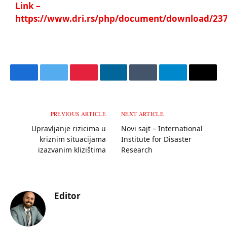
Link –
https://www.dri.rs/php/document/download/23
Facebook
Twitter
Pinterest
LinkedIn
Tumblr
Telegram
Email
PREVIOUS ARTICLE
NEXT ARTICLE
Upravljanje rizicima u
Novi sajt – International
kriznim situacijama
Institute for Disaster
izazvanim klizištima
Research
Editor
Website