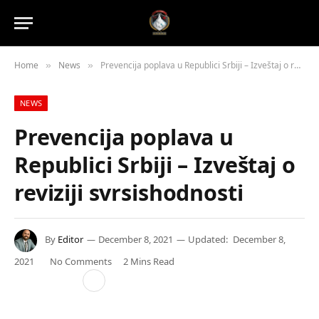
Home
News
Prevencija poplava u Republici Srbiji – Izveštaj o reviziji svrsishodnosti
»
»
NEWS
Prevencija poplava u
Republici Srbiji – Izveštaj o
reviziji svrsishodnosti
By
Editor
December 8, 2021
Updated:
December 8,
2021
No Comments
2 Mins Read