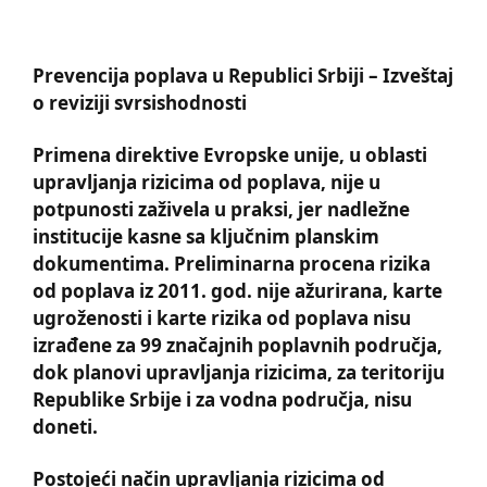
Prevencija
poplava u Republici Srbiji – Izveštaj
o reviziji svrsishodnosti
Primena direktive Evropske unije, u oblasti
upravlјanja rizicima od poplava, nije u
potpunosti zaživela u praksi, jer nadležne
institucije kasne sa klјučnim planskim
dokumentima. Preliminarna procena rizika
od poplava iz 2011. god. nije ažurirana, karte
ugroženosti i karte rizika od poplava nisu
izrađene za 99 značajnih poplavnih područja,
dok planovi upravlјanja rizicima, za teritoriju
Republike Srbije i za vodna područja, nisu
doneti.
Postojeći način upravlјanja rizicima od