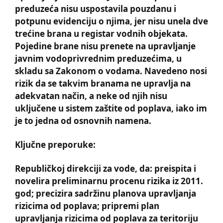
preduzeća nisu uspostavila pouzdanu i
potpunu evidenciju o njima, jer nisu unela dve
trećine brana u registar vodnih objekata.
Pojedine brane nisu prenete na upravlјanje
javnim vodoprivrednim preduzećima, u
skladu sa Zakonom o vodama. Navedeno nosi
rizik da se takvim branama ne upravlјa na
adekvatan način, a neke od njih nisu
uklјučene u sistem zaštite od poplava, iako im
je to jedna od osnovnih namena.
Klјučne preporuke:
Republičkoj direkciji za vode, da: preispita i
novelira preliminarnu procenu rizika iz 2011.
god; precizira sadržinu planova upravlјanja
rizicima od poplava; pripremi plan
upravlјanja rizicima od poplava za teritoriju