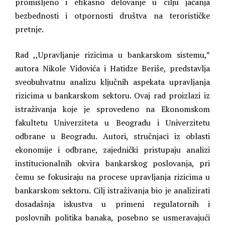
promišljeno i efikasno delovanje u cilju jačanja
bezbednosti i otpornosti društva na terorističke
pretnje.
Rad ,,Upravljanje rizicima u bankarskom sistemu,”
autora Nikole Vidovića i Hatidze Beriše, predstavlja
sveobuhvatnu analizu ključnih aspekata upravljanja
rizicima u bankarskom sektoru. Ovaj rad proizlazi iz
istraživanja koje je sprovedeno na Ekonomskom
fakultetu Univerziteta u Beogradu i Univerzitetu
odbrane u Beogradu. Autori, stručnjaci iz oblasti
ekonomije i odbrane, zajednički pristupaju analizi
institucionalnih okvira bankarskog poslovanja, pri
čemu se fokusiraju na procese upravljanja rizicima u
bankarskom sektoru. Cilj istraživanja bio je analizirati
dosadašnja iskustva u primeni regulatornih i
poslovnih politika banaka, posebno se usmeravajući