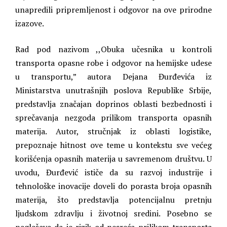
unapredili pripremljenost i odgovor na ove prirodne
izazove.
Rad pod nazivom ,,Obuka učesnika u kontroli
transporta opasne robe i odgovor na hemijske udesе
u transportu,” autora Dejana Đurđevića iz
Ministarstva unutrašnjih poslova Republike Srbije,
predstavlja značajan doprinos oblasti bezbednosti i
sprečavanja nezgoda prilikom transporta opasnih
materija. Autor, stručnjak iz oblasti logistike,
prepoznaje hitnost ove teme u kontekstu sve većeg
korišćenja opasnih materija u savremenom društvu. U
uvodu, Đurđević ističe da su razvoj industrije i
tehnološke inovacije doveli do porasta broja opasnih
materija, što predstavlja potencijalnu pretnju
ljudskom zdravlju i životnoj sredini. Posebno se