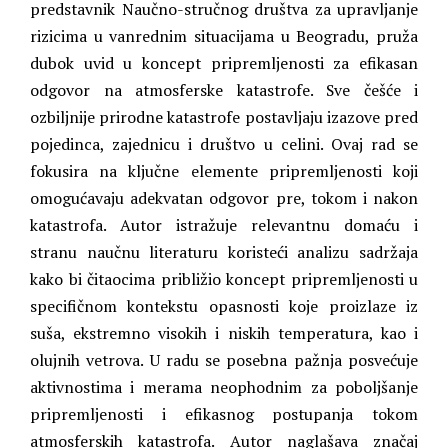
predstavnik Naučno-stručnog društva za upravljanje
rizicima u vanrednim situacijama u Beogradu, pruža
dubok uvid u koncept pripremljenosti za efikasan
odgovor na atmosferske katastrofe. Sve češće i
ozbiljnije prirodne katastrofe postavljaju izazove pred
pojedinca, zajednicu i društvo u celini. Ovaj rad se
fokusira na ključne elemente pripremljenosti koji
omogućavaju adekvatan odgovor pre, tokom i nakon
katastrofa. Autor istražuje relevantnu domaću i
stranu naučnu literaturu koristeći analizu sadržaja
kako bi čitaocima približio koncept pripremljenosti u
specifičnom kontekstu opasnosti koje proizlaze iz
suša, ekstremno visokih i niskih temperatura, kao i
olujnih vetrova. U radu se posebna pažnja posvećuje
aktivnostima i merama neophodnim za poboljšanje
pripremljenosti i efikasnog postupanja tokom
atmosferskih katastrofa. Autor naglašava značaj