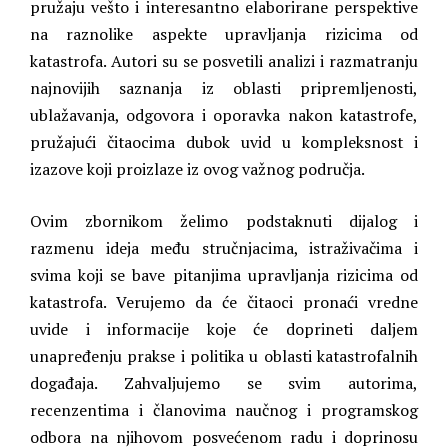
pružaju vešto i interesantno elaborirane perspektive
na raznolike aspekte upravljanja rizicima od
katastrofa. Autori su se posvetili analizi i razmatranju
najnovijih saznanja iz oblasti pripremljenosti,
ublažavanja, odgovora i oporavka nakon katastrofe,
pružajući čitaocima dubok uvid u kompleksnost i
izazove koji proizlaze iz ovog važnog područja.
Ovim zbornikom želimo podstaknuti dijalog i
razmenu ideja među stručnjacima, istraživačima i
svima koji se bave pitanjima upravljanja rizicima od
katastrofa. Verujemo da će čitaoci pronaći vredne
uvide i informacije koje će doprineti daljem
unapređenju prakse i politika u oblasti katastrofalnih
događaja. Zahvaljujemo se svim autorima,
recenzentima i članovima naučnog i programskog
odbora na njihovom posvećenom radu i doprinosu