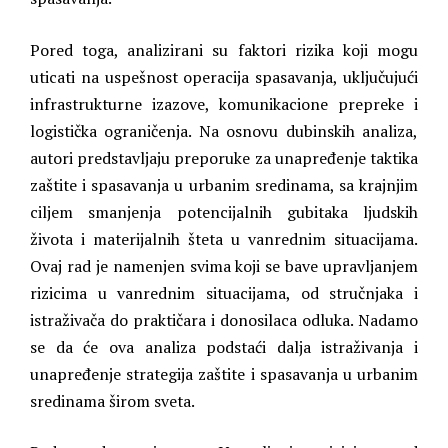
Pored toga, analizirani su faktori rizika koji mogu
uticati na uspešnost operacija spasavanja, uključujući
infrastrukturne izazove, komunikacione prepreke i
logistička ograničenja. Na osnovu dubinskih analiza,
autori predstavljaju preporuke za unapređenje taktika
zaštite i spasavanja u urbanim sredinama, sa krajnjim
ciljem smanjenja potencijalnih gubitaka ljudskih
života i materijalnih šteta u vanrednim situacijama.
Ovaj rad je namenjen svima koji se bave upravljanjem
rizicima u vanrednim situacijama, od stručnjaka i
istraživača do praktičara i donosilaca odluka. Nadamo
se da će ova analiza podstaći dalja istraživanja i
unapređenje strategija zaštite i spasavanja u urbanim
sredinama širom sveta.