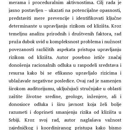
merama i proceduralnim aktivnostima. Cilj rada je
jasno postavljen – ukazati na potencijalne opasnosti,
predstaviti mere prevencije i identifikovati ključne
determinante u upravljanju rizikom od klizišta. Kroz
temeljnu analizu prirodnih i društvenih faktora, rad
pruža dubok uvid u kompleksnost problema i nužnost
povezanosti različitih aspekata pristupa upravljanju
rizikom od klizišta. Autor posebno ističe značaj
donošenja racionalnih odluka u raspodeli sredstava i
resursa kako bi se efikasno upravljalo rizicima i
ublažavale negativne posledice. Ovaj rad je namenjen
širokom auditorijumu, uključujući stručnjake u oblasti
zaštite životne sredine, geologe, inženjere, ali i
donosioce odluka i širu javnost koja želi bolje
razumeti i doprineti smanjenju rizika od klizišta u
Srbiji. Kroz svoj rad, autor naglašava važnost
zajedničkog i koordiniranog pristupa kako bismo