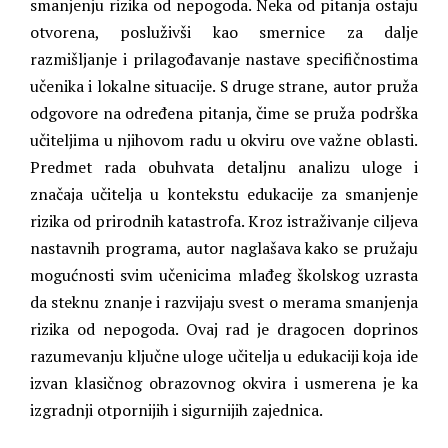
smanjenju rizika od nepogoda. Neka od pitanja ostaju
otvorena, posluživši kao smernice za dalje
razmišljanje i prilagođavanje nastave specifičnostima
učenika i lokalne situacije. S druge strane, autor pruža
odgovore na određena pitanja, čime se pruža podrška
učiteljima u njihovom radu u okviru ove važne oblasti.
Predmet rada obuhvata detaljnu analizu uloge i
značaja učitelja u kontekstu edukacije za smanjenje
rizika od prirodnih katastrofa. Kroz istraživanje ciljeva
nastavnih programa, autor naglašava kako se pružaju
mogućnosti svim učenicima mlađeg školskog uzrasta
da steknu znanje i razvijaju svest o merama smanjenja
rizika od nepogoda. Ovaj rad je dragocen doprinos
razumevanju ključne uloge učitelja u edukaciji koja ide
izvan klasičnog obrazovnog okvira i usmerena je ka
izgradnji otpornijih i sigurnijih zajednica.