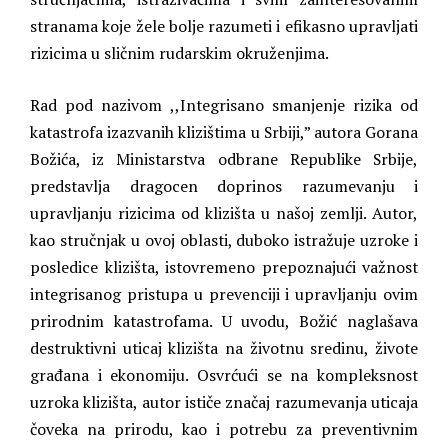
stranama koje žele bolje razumeti i efikasno upravljati
rizicima u sličnim rudarskim okruženjima.
Rad pod nazivom ,,Integrisano smanjenje rizika od
katastrofa izazvanih klizištima u Srbiji,” autora Gorana
Božića, iz Ministarstva odbrane Republike Srbije,
predstavlja dragocen doprinos razumevanju i
upravljanju rizicima od klizišta u našoj zemlji. Autor,
kao stručnjak u ovoj oblasti, duboko istražuje uzroke i
posledice klizišta, istovremeno prepoznajući važnost
integrisanog pristupa u prevenciji i upravljanju ovim
prirodnim katastrofama. U uvodu, Božić naglašava
destruktivni uticaj klizišta na životnu sredinu, živote
građana i ekonomiju. Osvrćući se na kompleksnost
uzroka klizišta, autor ističe značaj razumevanja uticaja
čoveka na prirodu, kao i potrebu za preventivnim