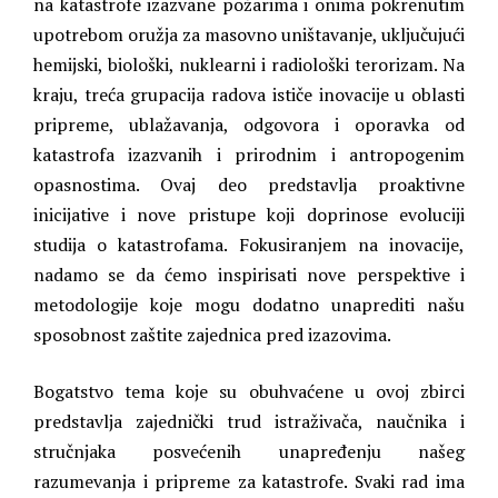
na katastrofe izazvane požarima i onima pokrenutim
upotrebom oružja za masovno uništavanje, uključujući
hemijski, biološki, nuklearni i radiološki terorizam. Na
kraju, treća grupacija radova ističe inovacije u oblasti
pripreme, ublažavanja, odgovora i oporavka od
katastrofa izazvanih i prirodnim i antropogenim
opasnostima. Ovaj deo predstavlja proaktivne
inicijative i nove pristupe koji doprinose evoluciji
studija o katastrofama. Fokusiranjem na inovacije,
nadamo se da ćemo inspirisati nove perspektive i
metodologije koje mogu dodatno unaprediti našu
sposobnost zaštite zajednica pred izazovima.
Bogatstvo tema koje su obuhvaćene u ovoj zbirci
predstavlja zajednički trud istraživača, naučnika i
stručnjaka posvećenih unapređenju našeg
razumevanja i pripreme za katastrofe. Svaki rad ima