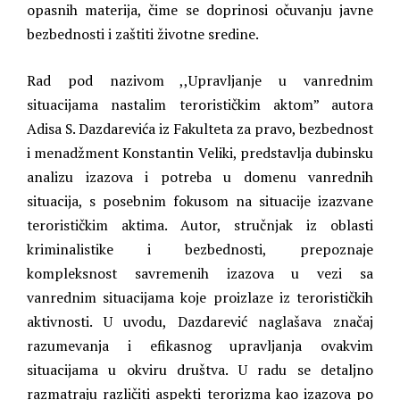
opasnih materija, čime se doprinosi očuvanju javne
bezbednosti i zaštiti životne sredine.
Rad pod nazivom ,,Upravljanje u vanrednim
situacijama nastalim terorističkim aktom” autora
Adisa S. Dazdarevića iz Fakulteta za pravo, bezbednost
i menadžment Konstantin Veliki, predstavlja dubinsku
analizu izazova i potreba u domenu vanrednih
situacija, s posebnim fokusom na situacije izazvane
terorističkim aktima. Autor, stručnjak iz oblasti
kriminalistike i bezbednosti, prepoznaje
kompleksnost savremenih izazova u vezi sa
vanrednim situacijama koje proizlaze iz terorističkih
aktivnosti. U uvodu, Dazdarević naglašava značaj
razumevanja i efikasnog upravljanja ovakvim
situacijama u okviru društva. U radu se detaljno
razmatraju različiti aspekti terorizma kao izazova po