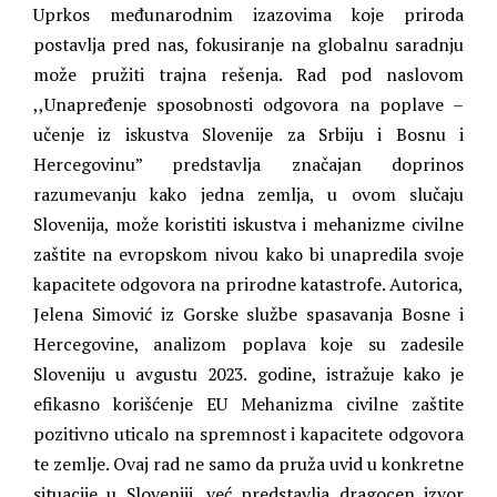
Uprkos međunarodnim izazovima koje priroda
postavlja pred nas, fokusiranje na globalnu saradnju
može pružiti trajna rešenja. Rad pod naslovom
,,Unapređenje sposobnosti odgovora na poplave –
učenje iz iskustva Slovenije za Srbiju i Bosnu i
Hercegovinu” predstavlja značajan doprinos
razumevanju kako jedna zemlja, u ovom slučaju
Slovenija, može koristiti iskustva i mehanizme civilne
zaštite na evropskom nivou kako bi unapredila svoje
kapacitete odgovora na prirodne katastrofe. Autorica,
Jelena Simović iz Gorske službe spasavanja Bosne i
Hercegovine, analizom poplava koje su zadesile
Sloveniju u avgustu 2023. godine, istražuje kako je
efikasno korišćenje EU Mehanizma civilne zaštite
pozitivno uticalo na spremnost i kapacitete odgovora
te zemlje. Ovaj rad ne samo da pruža uvid u konkretne
situacije u Sloveniji, već predstavlja dragocen izvor