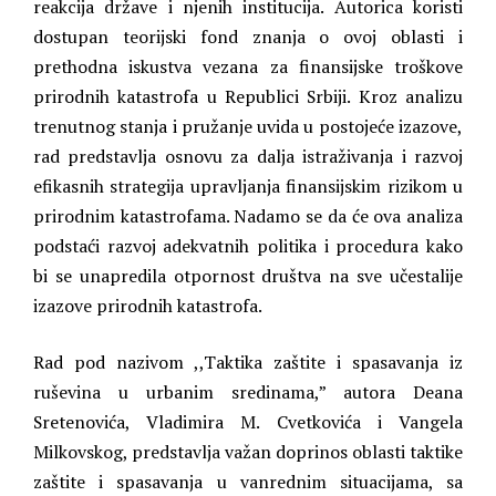
reakcija države i njenih institucija. Autorica koristi
dostupan teorijski fond znanja o ovoj oblasti i
prethodna iskustva vezana za finansijske troškove
prirodnih katastrofa u Republici Srbiji. Kroz analizu
trenutnog stanja i pružanje uvida u postojeće izazove,
rad predstavlja osnovu za dalja istraživanja i razvoj
efikasnih strategija upravljanja finansijskim rizikom u
prirodnim katastrofama. Nadamo se da će ova analiza
podstaći razvoj adekvatnih politika i procedura kako
bi se unapredila otpornost društva na sve učestalije
izazove prirodnih katastrofa.
Rad pod nazivom ,,Taktika zaštite i spasavanja iz
ruševina u urbanim sredinama,” autora Deana
Sretenovića, Vladimira M. Cvetkovića i Vangela
Milkovskog, predstavlja važan doprinos oblasti taktike
zaštite i spasavanja u vanrednim situacijama, sa