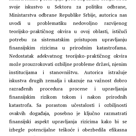
svoje iskustvo u Sektoru za politiku odbrane,
Ministarstva odbrane Republike Srbije, autorica nas
uvodi u problematiku nedovoljno razvijenog
teorijsko-praktičnog okvira u ovoj oblasti, ističući
potrebu za sistematskim pristupom upravljanju
finansijskim rizicima u prirodnim katastrofama.
Nedostatak adekvatnog teorijsko-praktičnog okvira
može prouzrokovati ozbiljne probleme državi, njenim
institucijama i stanovništvu. Autorica istražuje
iskustva drugih zemalja i ukazuje na važnost dobro
razrađenih procedura procene i upravljanja
finansijskim rizikom tokom i nakon prirodnih
katastrofa. Sa porastom učestalosti i ozbiljnosti
ovakvih događaja, posebno je ključno razmatrati
finansijski aspekt upravljanja rizicima kako bi se
izbegle potencijalne teškoće i obezbedila efikasna