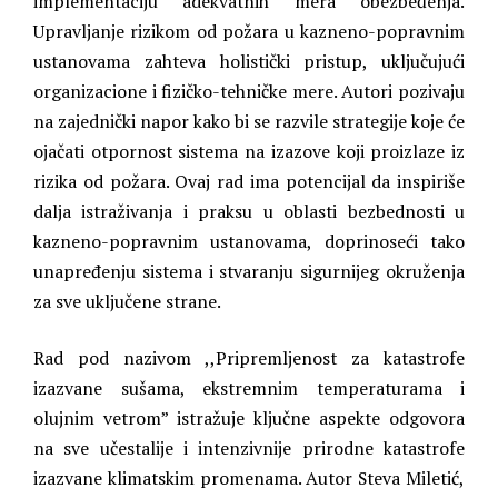
implementaciju adekvatnih mera obezbeđenja.
Upravljanje rizikom od požara u kazneno-popravnim
ustanovama zahteva holistički pristup, uključujući
organizacione i fizičko-tehničke mere. Autori pozivaju
na zajednički napor kako bi se razvile strategije koje će
ojačati otpornost sistema na izazove koji proizlaze iz
rizika od požara. Ovaj rad ima potencijal da inspiriše
dalja istraživanja i praksu u oblasti bezbednosti u
kazneno-popravnim ustanovama, doprinoseći tako
unapređenju sistema i stvaranju sigurnijeg okruženja
za sve uključene strane.
Rad pod nazivom ,,Pripremljenost za katastrofe
izazvane sušama, ekstremnim temperaturama i
olujnim vetrom” istražuje ključne aspekte odgovora
na sve učestalije i intenzivnije prirodne katastrofe
izazvane klimatskim promenama. Autor Steva Miletić,