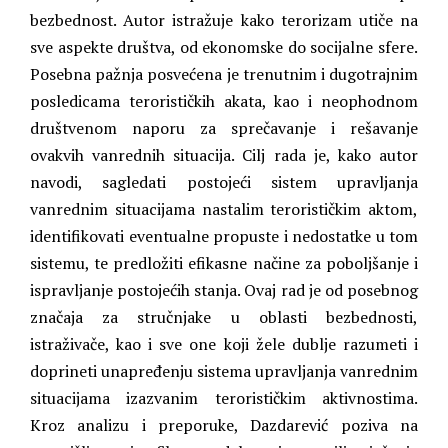
bezbednost. Autor istražuje kako terorizam utiče na
sve aspekte društva, od ekonomske do socijalne sfere.
Posebna pažnja posvećena je trenutnim i dugotrajnim
posledicama terorističkih akata, kao i neophodnom
društvenom naporu za sprečavanje i rešavanje
ovakvih vanrednih situacija. Cilj rada je, kako autor
navodi, sagledati postojeći sistem upravljanja
vanrednim situacijama nastalim terorističkim aktom,
identifikovati eventualne propuste i nedostatke u tom
sistemu, te predložiti efikasne načine za poboljšanje i
ispravljanje postojećih stanja. Ovaj rad je od posebnog
značaja za stručnjake u oblasti bezbednosti,
istraživače, kao i sve one koji žele dublje razumeti i
doprineti unapređenju sistema upravljanja vanrednim
situacijama izazvanim terorističkim aktivnostima.
Kroz analizu i preporuke, Dazdarević poziva na