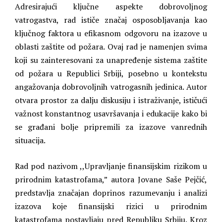
Adresirajući ključne aspekte dobrovoljnog
vatrogastva, rad ističe značaj osposobljavanja kao
ključnog faktora u efikasnom odgovoru na izazove u
oblasti zaštite od požara. Ovaj rad je namenjen svima
koji su zainteresovani za unapređenje sistema zaštite
od požara u Republici Srbiji, posebno u kontekstu
angažovanja dobrovoljnih vatrogasnih jedinica. Autor
otvara prostor za dalju diskusiju i istraživanje, ističući
važnost konstantnog usavršavanja i edukacije kako bi
se građani bolje pripremili za izazove vanrednih
situacija.
Rad pod nazivom ,,Upravljanje finansijskim rizikom u
prirodnim katastrofama,” autora Jovane Saše Pejčić,
predstavlja značajan doprinos razumevanju i analizi
izazova koje finansijski rizici u prirodnim
katastrofama postavljaju pred Republiku Srbiju. Kroz