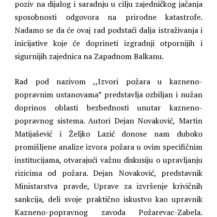
poziv na dijalog i saradnju u cilju zajedničkog jačanja
sposobnosti odgovora na prirodne katastrofe.
Nadamo se da će ovaj rad podstaći dalja istraživanja i
inicijative koje će doprineti izgradnji otpornijih i
sigurnijih zajednica na Zapadnom Balkanu.
Rad pod nazivom ,,Izvori požara u kazneno-
popravnim ustanovama” predstavlja ozbiljan i nužan
doprinos oblasti bezbednosti unutar kazneno-
popravnog sistema. Autori Dejan Novaković, Martin
Matijašević i Željko Lazić donose nam duboko
promišljene analize izvora požara u ovim specifičnim
institucijama, otvarajući važnu diskusiju o upravljanju
rizicima od požara. Dejan Novaković, predstavnik
Ministarstva pravde, Uprave za izvršenje krivičnih
sankcija, deli svoje praktično iskustvo kao upravnik
Kazneno-popravnog zavoda Požarevac-Zabela.