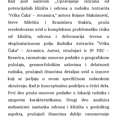
Rad pod nazivom ,,Upravljanje rizicima od
potencijalnih klizišta i odrona u rudniku Antracita
‘Vrška Čuka’ – Avramica,” autora Bojane Maksimović,
Steve Miletića i Branislava Stakića, pruža
sveobuhvatan uvid u kompleksnu problematiku rizika
od klizišta, odrona i deformacija terena u
eksploatacionom polju Rudnika Antracita “Vrška
Čuka” – Avramica. Autori, stručnjaci iz JP PEU –
Resavica, razmatraju osnovne podatke o geografskom
položaju, geomorfološkim uslovima i delatnosti
rudnika, pružajući čitaocima detaljan uvid u izazove
koji se javljaju u ovom specifičnom rudarskom
okruženju. Rad je konceptualno podeljen u četiri dela.
Prvi deo pruža osnovne podatke o lokaciji rudnika i
njegovim karakteristikama. Drugi deo analizira
mehanizme nastanka odrona i klizišta s geološkog
aspekta, pružajući čitaocima dublje razumevanje