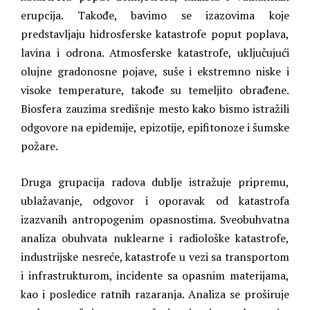
erupcija. Takođe, bavimo se izazovima koje
predstavljaju hidrosferske katastrofe poput poplava,
lavina i odrona. Atmosferske katastrofe, uključujući
olujne gradonosne pojave, suše i ekstremno niske i
visoke temperature, takođe su temeljito obrađene.
Biosfera zauzima središnje mesto kako bismo istražili
odgovore na epidemije, epizotije, epifitonoze i šumske
požare.
Druga grupacija radova dublje istražuje pripremu,
ublažavanje, odgovor i oporavak od katastrofa
izazvanih antropogenim opasnostima. Sveobuhvatna
analiza obuhvata nuklearne i radiološke katastrofe,
industrijske nesreće, katastrofe u vezi sa transportom
i infrastrukturom, incidente sa opasnim materijama,
kao i posledice ratnih razaranja. Analiza se proširuje