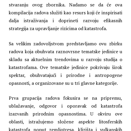
stvaranju ovog zbornika. Nadamo se da će ova
kompilacija radova služiti kao resurs koji će inspirisati
dalja istraživanja i doprineti razvoju efikasnih
strategija za upravljanje rizicima od katastrofa.
Sa velikim zadovoljstvom predstavljamo ovu zbirku
radova koja obuhvata raznovrsne tematske jedinice u
skladu sa aktuelnim trendovima u razvoju studija o
katastrofama. Ove tematske jedinice pokrivaju širok
spektar, obuhvatajući i prirodne i antropogene
opasnosti, a organizovane su u tri glavne kategorije.
Prva grupacija radova fokusira se na pripremu,
ublažavanje, odgovor i oporavak od katastrofa
izazvanih prirodnim opasnostima. U okviru ove
oblasti, istražujemo složene aspekte litosferskih
katastrofa poput zemljotresa, klizišta i vulkanskih