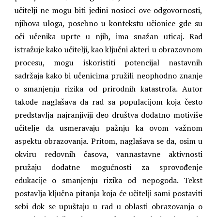
učitelji ne mogu biti jedini nosioci ove odgovornosti,
njihova uloga, posebno u kontekstu učionice gde su
oči učenika uprte u njih, ima snažan uticaj. Rad
istražuje kako učitelji, kao ključni akteri u obrazovnom
procesu, mogu iskoristiti potencijal nastavnih
sadržaja kako bi učenicima pružili neophodno znanje
o smanjenju rizika od prirodnih katastrofa. Autor
takođe naglašava da rad sa populacijom koja često
predstavlja najranjiviji deo društva dodatno motiviše
učitelje da usmeravaju pažnju ka ovom važnom
aspektu obrazovanja. Pritom, naglašava se da, osim u
okviru redovnih časova, vannastavne aktivnosti
pružaju dodatne mogućnosti za sprovođenje
edukacije o smanjenju rizika od nepogoda. Tekst
postavlja ključna pitanja koja će učitelji sami postaviti
sebi dok se upuštaju u rad u oblasti obrazovanja o