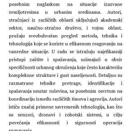
posebnim naglaskom na situacije izazvane
zemljotresima u urbanim sredinama. Autori,
stručnjaci iz različitih oblasti uključujući akademski
sektor, naučno-stručno društvo, i vojnu oblast,
pružaju sveobuhvatan pregled metoda, tehnika i
tehnologija koje se koriste u efikasnom reagovanju na
vanredne situacije. U radu se istražuju najefikasniji
pristupi zaštite i spašavanja, uzimajući u obzir
specifičnosti urbanog okruženja koje često karakterišu
kompleksne strukture i gust naseljenosti. Detaljno su
razmatrane tehnike pretrage, identifikacije i
spašavanja unutar ruševina, sa posebnim osvrtom na
koordinaciju između različitih timova i agencija. Autori
ističu značaj primene savremenih tehnologija, kao što
su senzori, dronovi i robotski sistemi, u cilju
povećanja efikasnosti i sigurnosti operacija
spasavanja.