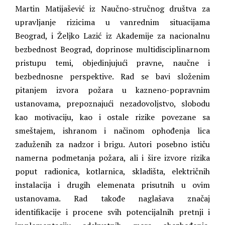
Martin Matijašević iz Naučno-stručnog društva za
upravljanje rizicima u vanrednim situacijama
Beograd, i Željko Lazić iz Akademije za nacionalnu
bezbednost Beograd, doprinose multidisciplinarnom
pristupu temi, objedinjujući pravne, naučne i
bezbednosne perspektive. Rad se bavi složenim
pitanjem izvora požara u kazneno-popravnim
ustanovama, prepoznajući nezadovoljstvo, slobodu
kao motivaciju, kao i ostale rizike povezane sa
smeštajem, ishranom i načinom ophođenja lica
zaduženih za nadzor i brigu. Autori posebno ističu
namerna podmetanja požara, ali i šire izvore rizika
poput radionica, kotlarnica, skladišta, električnih
instalacija i drugih elemenata prisutnih u ovim
ustanovama. Rad takođe naglašava značaj
identifikacije i procene svih potencijalnih pretnji i