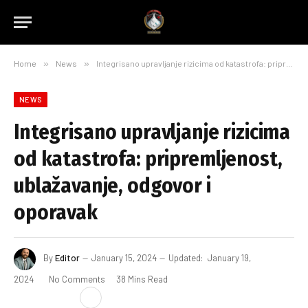
Home
»
News
»
Integrisano upravljanje rizicima od katastrofa: pripremljenost, ublažavanje, odgovor i oporavak
NEWS
Integrisano upravljanje rizicima
od katastrofa: pripremljenost,
ublažavanje, odgovor i
oporavak
By
Editor
January 15, 2024
Updated:
January 19,
2024
No Comments
38 Mins Read