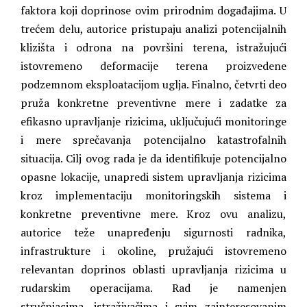
faktora koji doprinose ovim prirodnim događajima. U
trećem delu, autorice pristupaju analizi potencijalnih
klizišta i odrona na površini terena, istražujući
istovremeno deformacije terena proizvedene
podzemnom eksploatacijom uglja. Finalno, četvrti deo
pruža konkretne preventivne mere i zadatke za
efikasno upravljanje rizicima, uključujući monitoringe
i mere sprečavanja potencijalno katastrofalnih
situacija. Cilj ovog rada je da identifikuje potencijalno
opasne lokacije, unapredi sistem upravljanja rizicima
kroz implementaciju monitoringskih sistema i
konkretne preventivne mere. Kroz ovu analizu,
autorice teže unapređenju sigurnosti radnika,
infrastrukture i okoline, pružajući istovremeno
relevantan doprinos oblasti upravljanja rizicima u
rudarskim operacijama. Rad je namenjen
stručnjacima, istraživačima i svim zainteresovanim