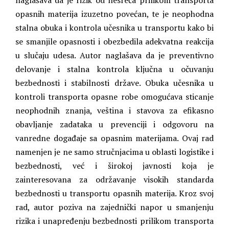
naglašava da je rizik od nesreća prilikom transporta
opasnih materija izuzetno povećan, te je neophodna
stalna obuka i kontrola učesnika u transportu kako bi
se smanjile opasnosti i obezbedila adekvatna reakcija
u slučaju udesa. Autor naglašava da je preventivno
delovanje i stalna kontrola ključna u očuvanju
bezbednosti i stabilnosti države. Obuka učesnika u
kontroli transporta opasne robe omogućava sticanje
neophodnih znanja, veština i stavova za efikasno
obavljanje zadataka u prevenciji i odgovoru na
vanredne događaje sa opasnim materijama. Ovaj rad
namenjen je ne samo stručnjacima u oblasti logistike i
bezbednosti, već i širokoj javnosti koja je
zainteresovana za održavanje visokih standarda
bezbednosti u transportu opasnih materija. Kroz svoj
rad, autor poziva na zajednički napor u smanjenju
rizika i unapređenju bezbednosti prilikom transporta