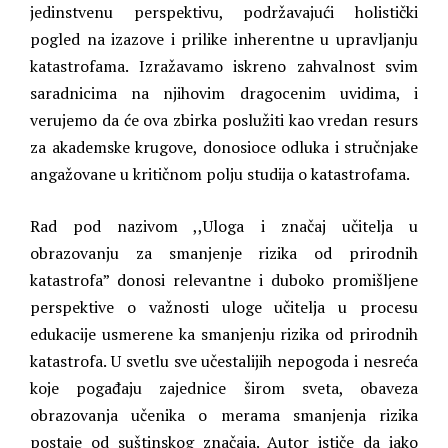
jedinstvenu perspektivu, podržavajući holistički
pogled na izazove i prilike inherentne u upravljanju
katastrofama. Izražavamo iskreno zahvalnost svim
saradnicima na njihovim dragocenim uvidima, i
verujemo da će ova zbirka poslužiti kao vredan resurs
za akademske krugove, donosioce odluka i stručnjake
angažovane u kritičnom polju studija o katastrofama.
Rad pod nazivom ,,Uloga i značaj učitelja u
obrazovanju za smanjenje rizika od prirodnih
katastrofa” donosi relevantne i duboko promišljene
perspektive o važnosti uloge učitelja u procesu
edukacije usmerene ka smanjenju rizika od prirodnih
katastrofa. U svetlu sve učestalijih nepogoda i nesreća
koje pogađaju zajednice širom sveta, obaveza
obrazovanja učenika o merama smanjenja rizika
postaje od suštinskog značaja. Autor ističe da iako