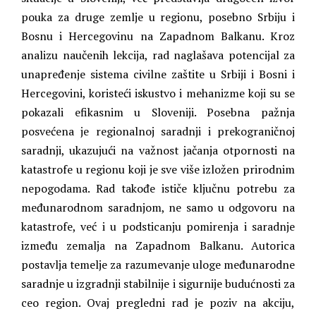
pouka za druge zemlje u regionu, posebno Srbiju i
Bosnu i Hercegovinu na Zapadnom Balkanu. Kroz
analizu naučenih lekcija, rad naglašava potencijal za
unapređenje sistema civilne zaštite u Srbiji i Bosni i
Hercegovini, koristeći iskustvo i mehanizme koji su se
pokazali efikasnim u Sloveniji. Posebna pažnja
posvećena je regionalnoj saradnji i prekograničnoj
saradnji, ukazujući na važnost jačanja otpornosti na
katastrofe u regionu koji je sve više izložen prirodnim
nepogodama. Rad takođe ističe ključnu potrebu za
međunarodnom saradnjom, ne samo u odgovoru na
katastrofe, već i u podsticanju pomirenja i saradnje
između zemalja na Zapadnom Balkanu. Autorica
postavlja temelje za razumevanje uloge međunarodne
saradnje u izgradnji stabilnije i sigurnije budućnosti za
ceo region. Ovaj pregledni rad je poziv na akciju,