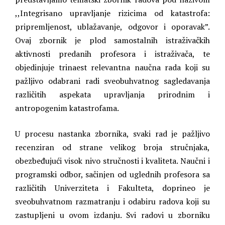
,,Integrisano upravljanje rizicima od katastrofa:
pripremljenost, ublažavanje, odgovor i oporavak”.
Ovaj zbornik je plod samostalnih istraživačkih
aktivnosti predanih profesora i istraživača, te
objedinjuje trinaest relevantna naučna rada koji su
pažljivo odabrani radi sveobuhvatnog sagledavanja
različitih aspekata upravljanja prirodnim i
antropogenim katastrofama.
U procesu nastanka zbornika, svaki rad je pažljivo
recenziran od strane velikog broja stručnjaka,
obezbeđujući visok nivo stručnosti i kvaliteta. Naučni i
programski odbor, sačinjen od uglednih profesora sa
različitih Univerziteta i Fakulteta, doprineo je
sveobuhvatnom razmatranju i odabiru radova koji su
zastupljeni u ovom izdanju. Svi radovi u zborniku