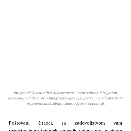
Integrated Disaster Risk Management: Preparedness, Mitigation,
Response, and Recovery - Integrisano upravljanje rizicima od katastrofa:
pripremljenost, ublažavanje, odgovor i oporavak
Poštovani čitaoci, sa zadovoljstvom vam
predstavljamo tematski zbornik radova pod nazivom