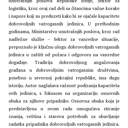
unutrašnjih poslova Republike Srbije, Sektor za
logistiku, kroz ovaj rad deli sa čitaocima važne korake
i napore koji su preduzeti kako bi se ojačale kapacitete
dobrovoljnih vatrogasnih jedinica. U prethodnim
godinama, Ministarstvo unutrašnjih poslova, kroz rad
nadležne službe – Sektor za vanredne situacije,
prepoznalo je ključnu ulogu dobrovoljnih vatrogasnih
jedinica u zaštiti od požara i odgovoru na vanredne
događaje. Tradicija dobrovoljnog angažovanja
građana u dobrovoljnim vatrogasnim društvima,
posebno u severnoj pokrajini republike, ima dugu
istoriju. Autor naglašava važnost podizanja kapaciteta
ovih jedinica, s fokusom na organizaciju osnovnih
obuka za njihove pripadnike. Osnovna obuka koja je
predstavljena u ovom radu omogućava sticanje
znanja, veština i stavova potrebnih za obavljanje
zadatka pripadnika dobrovoljnih vatrogasnih jedinica.