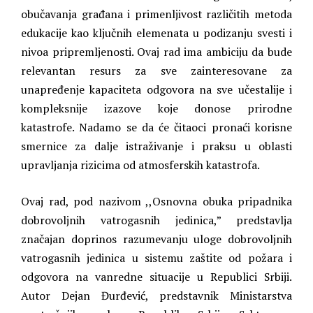
obučavanja građana i primenljivost različitih metoda
edukacije kao ključnih elemenata u podizanju svesti i
nivoa pripremljenosti. Ovaj rad ima ambiciju da bude
relevantan resurs za sve zainteresovane za
unapređenje kapaciteta odgovora na sve učestalije i
kompleksnije izazove koje donose prirodne
katastrofe. Nadamo se da će čitaoci pronaći korisne
smernice za dalje istraživanje i praksu u oblasti
upravljanja rizicima od atmosferskih katastrofa.
Ovaj rad, pod nazivom ,,Osnovna obuka pripadnika
dobrovoljnih vatrogasnih jedinica,” predstavlja
značajan doprinos razumevanju uloge dobrovoljnih
vatrogasnih jedinica u sistemu zaštite od požara i
odgovora na vanredne situacije u Republici Srbiji.
Autor Dejan Đurđević, predstavnik Ministarstva