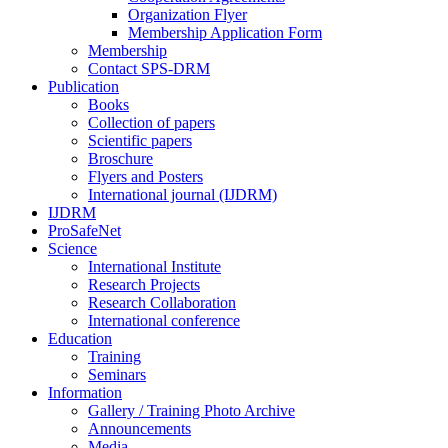
Organization Flyer
Membership Application Form
Membership
Contact SPS-DRM
Publication
Books
Collection of papers
Scientific papers
Broschure
Flyers and Posters
International journal (IJDRM)
IJDRM
ProSafeNet
Science
International Institute
Research Projects
Research Collaboration
International conference
Education
Training
Seminars
Information
Gallery / Training Photo Archive
Announcements
Media