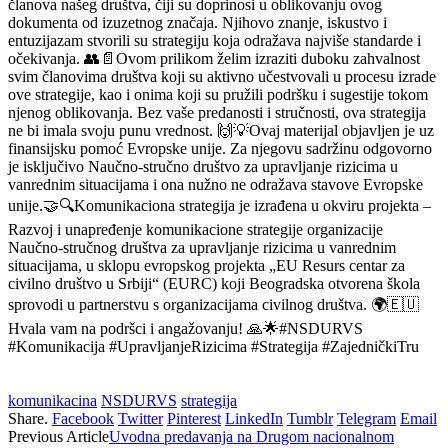
članova našeg društva, čiji su doprinosi u oblikovanju ovog
dokumenta od izuzetnog značaja. Njihovo znanje, iskustvo i
entuzijazam stvorili su strategiju koja odražava najviše standarde i
očekivanja. 👥📄Ovom prilikom želim izraziti duboku zahvalnost
svim članovima društva koji su aktivno učestvovali u procesu izrade
ove strategije, kao i onima koji su pružili podršku i sugestije tokom
njenog oblikovanja. Bez vaše predanosti i stručnosti, ova strategija
ne bi imala svoju punu vrednost. 🙌💡Ovaj materijal objavlјen je uz
finansijsku pomoć Evropske unije. Za njegovu sadržinu odgovorno
je isklјučivo Naučno-stručno društvo za upravlјanje rizicima u
vanrednim situacijama i ona nužno ne odražava stavove Evropske
unije.🤝🔍Komunikaciona strategija je izrađena u okviru projekta –
Razvoj i unapređenje komunikacione strategije organizacije
Naučno-stručnog društva za upravljanje rizicima u vanrednim
situacijama, u sklopu evropskog projekta „EU Resurs centar za
civilno društvo u Srbiji“ (EURC) koji Beogradska otvorena škola
sprovodi u partnerstvu s organizacijama civilnog društva. 🌍🇪🇺
Hvala vam na podršci i angažovanju! 🙏🌟
#NSDURVS
#Komunikacija
#UpravljanjeRizicima
#Strategija
#ZajedničkiTru
komunikacina
NSDURVS
strategija
Share.
Facebook
Twitter
Pinterest
LinkedIn
Tumblr
Telegram
Email
Previous Article
Uvodna predavanja na Drugom nacionalnom