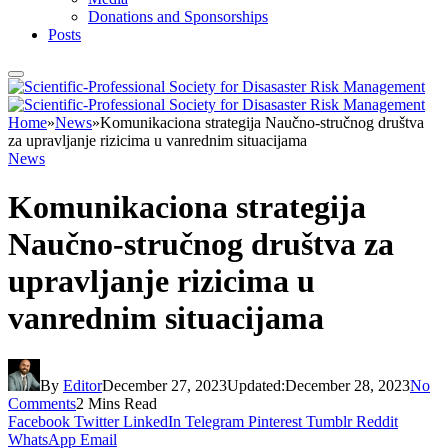
Donations and Sponsorships
Posts
Home
»
News
»
Komunikaciona strategija Naučno-stručnog društva
za upravljanje rizicima u vanrednim situacijama
News
Komunikaciona strategija
Naučno-stručnog društva za
upravljanje rizicima u
vanrednim situacijama
By
Editor
December 27, 2023
Updated:
December 28, 2023
No
Comments
2 Mins Read
Facebook
Twitter
LinkedIn
Telegram
Pinterest
Tumblr
Reddit
WhatsApp
Email