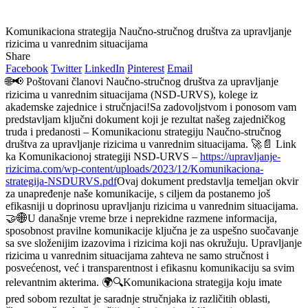
Komunikaciona strategija Naučno-stručnog društva za upravljanje
rizicima u vanrednim situacijama
Share
Facebook
Twitter
LinkedIn
Pinterest
Email
🌐📢 Poštovani članovi Naučno-stručnog društva za upravljanje
rizicima u vanrednim situacijama (NSD-URVS), kolege iz
akademske zajednice i stručnjaci!Sa zadovoljstvom i ponosom vam
predstavljam ključni dokument koji je rezultat našeg zajedničkog
truda i predanosti – Komunikacionu strategiju Naučno-stručnog
društva za upravljanje rizicima u vanrednim situacijama. 🚀📄 Link
ka Komunikacionoj strategiji NSD-URVS –
https://upravljanje-
rizicima.com/wp-content/uploads/2023/12/Komunikaciona-
strategija-NSDURVS.pdf
Ovaj dokument predstavlja temeljan okvir
za unapređenje naše komunikacije, s ciljem da postanemo još
efikasniji u doprinosu upravljanju rizicima u vanrednim situacijama.
🤝🌐U današnje vreme brze i neprekidne razmene informacija,
sposobnost pravilne komunikacije ključna je za uspešno suočavanje
sa sve složenijim izazovima i rizicima koji nas okružuju. Upravljanje
rizicima u vanrednim situacijama zahteva ne samo stručnost i
posvećenost, već i transparentnost i efikasnu komunikaciju sa svim
relevantnim akterima. 🌍🔍Komunikaciona strategija koju imate
pred sobom rezultat je saradnje stručnjaka iz različitih oblasti,