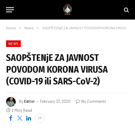
Home
»
News
»
SAOPŠTENjE ZA JAVNOST POVODOM KORONA VIRUSA (COVID-19 ili SARS-CoV-2)
NEWS
SAOPŠTENjE ZA JAVNOST
POVODOM KORONA VIRUSA
(COVID-19 ili SARS-CoV-2)
By
Editor
February 27, 2020
No Comments
2 Mins Read