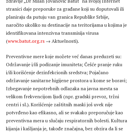
zdravlje „Dr Milan Jovanović Batut“ na svojoj Internet
stranici daje preporuke za građane koji su doputovali ili
planiraju da putuju van granica Republike Srbije,
naročito ukoliko su destinacije na teritorijama u kojima je
identifikovana intenzivna transmisija virusa
(
www.batut.org.rs
→ Aktuelnosti).
Preventivne mere koje možete već danas preduzeti su:
Održavanje i/ili podizanje imuniteta; Češće pranje ruku
i/ili korišćenje dezinfekcionih sredstva; Pojačano
održavanje sanitarne higijene prostora u kome se boravi;
Izbegavanje nepotrebnih odlazaka na javna mesta sa
velikom frekvencijom ljudi (npr. gradski prevoz, tržni
centri i sl.). Korišćenje zaštitnih maski još uvek nije
potvrđeno kao efikasno, ali se svakako preporučuje kao
preventivna mera u slučaju respiratornih bolesti. Kultura
kijanja i kašljanja je, takođe značajna, bez obzira da li se