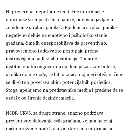
Neproverene, nepotpune i netačne informacije
doprinose širenju straha i panike, odnosno javljanju
„epidemije straha i panike“. „Epidemija straha i panike“
negativno deluje na emotivno i psihološko stanje
građana, čime ih onesposobljava da preventivno,
pravovremeno i adekvatno postupaju prema
instrukcijama nadležnih institucija. Dodatno,
institucionalni odgovor na epidemiju zarazne bolesti,
ukoliko do nje dođe, će biti u značajnoj meri otežan, čime
se direktno povećava obim potencijalnih posledica.
Stoga, apelujemo na predstavnike medija i građane da se
uzdrže od širenja dezinformacija.
NSDR-URVS, sa druge strane, snažno podržava
preventivno delovanje svih građana, kojima na ovaj
način pružamo podršku u vidu korisnih informacija.