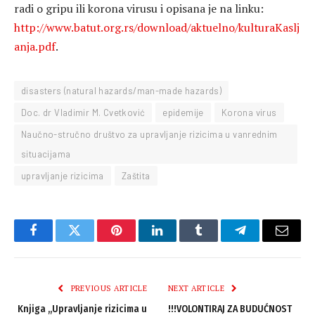
radi o gripu ili korona virusu i opisana je na linku:
http://www.batut.org.rs/download/aktuelno/kulturaKaslj
anja.pdf
.
disasters (natural hazards/man-made hazards)
Doc. dr Vladimir M. Cvetković
epidemije
Korona virus
Naučno-stručno društvo za upravljanje rizicima u vanrednim
situacijama
upravljanje rizicima
Zaštita
Facebook
Twitter
Pinterest
LinkedIn
Tumblr
Telegram
Email
PREVIOUS ARTICLE
NEXT ARTICLE
Knjiga ,,Upravljanje rizicima u
!!!VOLONTIRAJ ZA BUDUĆNOST